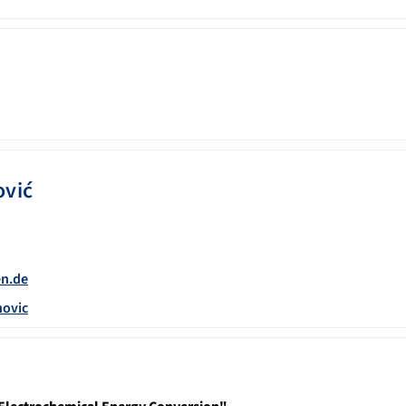
ović
en.de
novic