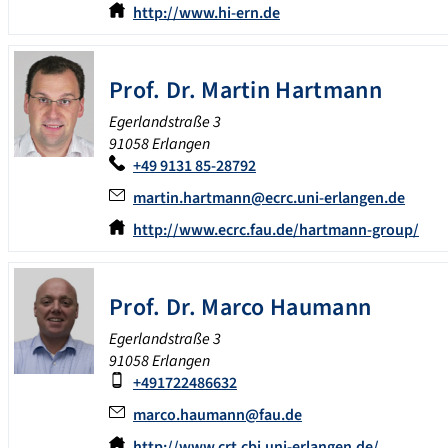
http://www.hi-ern.de
Prof. Dr.
Martin
Hartmann
Egerlandstraße 3
91058 Erlangen
+49 9131 85-28792
martin.hartmann@ecrc.uni-erlangen.de
http://www.ecrc.fau.de/hartmann-group/
Prof. Dr.
Marco
Haumann
Egerlandstraße 3
91058 Erlangen
+491722486632
marco.haumann@fau.de
http://www.crt.cbi.uni-erlangen.de/