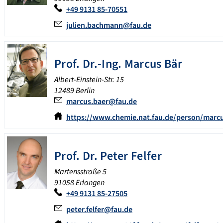
+49 9131 85-70551
julien.bachmann@fau.de
Prof. Dr.-Ing.
Marcus
Bär
Albert-Einstein-Str. 15
12489
Berlin
marcus.baer@fau.de
https://www.chemie.nat.fau.de/person/marcu
Prof. Dr.
Peter
Felfer
Martensstraße 5
91058 Erlangen
+49 9131 85-27505
peter.felfer@fau.de