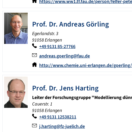
https://www.ww1.tf.fau.de/person/felfer-pete
Prof. Dr.
Andreas
Görling
Egerlandstr. 3
91058 Erlangen
+49 9131 85-27766
andreas.goerling@fau.de
http://www.chemie.uni-erlangen.de/goerling/
Prof. Dr.
Jens
Harting
Leiter der Forschungsgruppe "Modellierung dün
Cauerstr. 1
91058 Erlangen
+49 9131 12538211
j.harting@fz-juelich.de