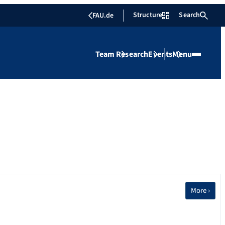
Structure
Search
FAU.de
Team
Research
Events
Menu
More ›