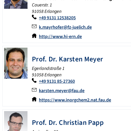
Cauerstr. 1
91058 Erlangen
+49 9131 12538205
k.mayrhofer@fz-juelich.de
http://www.hi-ern.de
Prof. Dr.
Karsten
Meyer
Egerlandstraße 1
91058 Erlangen
+49 9131 85-27360
karsten.meyer@fau.de
https://www.inorgchem2.nat.fau.de
Prof. Dr.
Christian
Papp