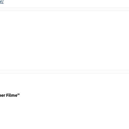
r/
ner Filme"