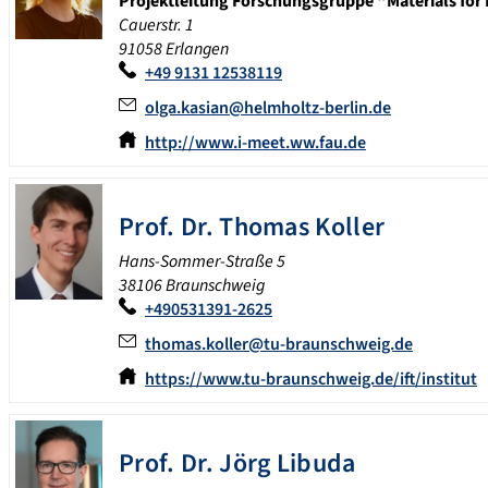
Projektleitung Forschungsgruppe "Materials for
Cauerstr. 1
91058 Erlangen
+49 9131 12538119
olga.kasian@helmholtz-berlin.de
http://www.i-meet.ww.fau.de
Prof. Dr.
Thomas
Koller
Hans-Sommer-Straße 5
38106
Braunschweig
+490531391-2625
thomas.koller@tu-braunschweig.de
https://www.tu-braunschweig.de/ift/institut
Prof. Dr.
Jörg
Libuda