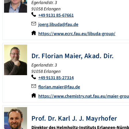
Egerlandstr. 3
91058 Erlangen
+49 9131 85-67661
joerg.libuda@fau.de
https://www.ecrc.fau.eu/libuda-group/
Dr.
Florian
Maier
,
Akad. Dir.
Egerlandstr. 3
91058 Erlangen
+49 9131 85-27314
florian.maier@fau.de
https://www.chemistry.nat.fau.eu/maier-gro
Prof. Dr.
Karl J. J.
Mayrhofer
Direktor des Helmholtz-Instituts Erlangen-Nürn