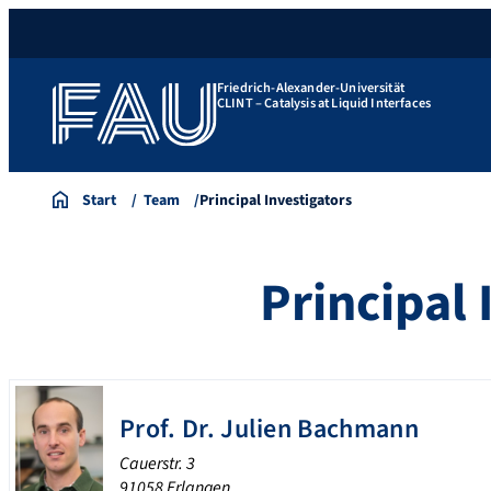
Friedrich-Alexander-Universität
CLINT – Catalysis at Liquid Interfaces
Start
Team
Principal Investigators
Principal 
Prof. Dr.
Julien
Bachmann
Cauerstr. 3
91058 Erlangen